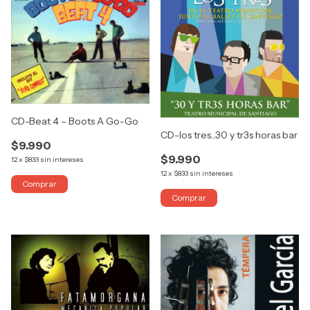
CD-Beat 4 – Boots A Go-Go
CD-los tres...30 y tr3s horas bar
$9.990
$9.990
12
x
$833
sin intereses
12
x
$833
sin intereses