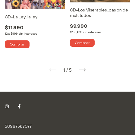
CD-Los Miserables...pasion de
multitudes
CD-La Ley...la ley
$9.990
$11.990
12
x
$833
sin intereses
12
x
$999
sin intereses
1
/
5
56967587077