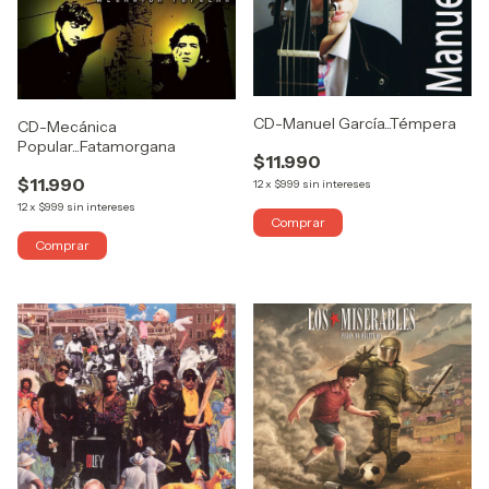
CD-Manuel García...Témpera
CD-Mecánica
Popular...Fatamorgana
$11.990
$11.990
12
x
$999
sin intereses
12
x
$999
sin intereses