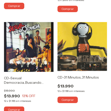
12
x
$999
sin intereses
CD-31 Minutos...31 Minutos
CD-Sexual
Democracia...Buscando
$13.990
Chilenos Vol. 1
$15.990
12
x
$1.166
sin intereses
$13.990
13
% OFF
12
x
$1.166
sin intereses