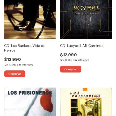
CD-Lucybell...Mil Caminos
CD-Los Bunkers...Vida de
Perros
$12.990
$12.990
12
x
$1.083
sin intereses
12
x
$1.083
sin intereses