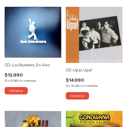
CD-Los Bunkers...En Vivo
CD-Upa!...Upa!
$12.990
$14.990
12
x
$1.083
sin intereses
12
x
$1.249
sin intereses