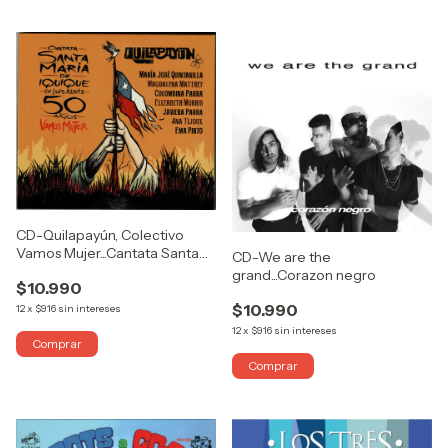
CD-Quilapayún, Colectivo
Vamos Mujer...Cantata Santa
CD-We are the
María de Iquique
grand...Corazon negro
$10.990
$10.990
12
x
$916
sin intereses
12
x
$916
sin intereses