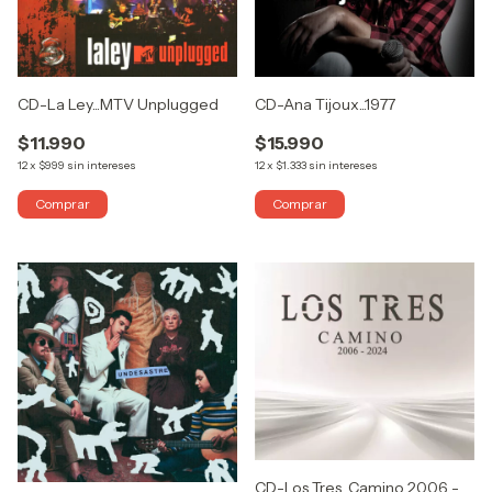
CD-La Ley...MTV Unplugged
CD-Ana Tijoux...1977
$11.990
$15.990
12
x
$999
sin intereses
12
x
$1.333
sin intereses
CD-Los Tres...Camino 2006 -