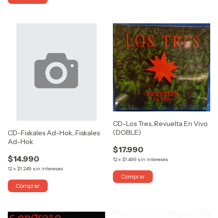
CD-Los Tres...Revuelta En Vivo
(DOBLE)
CD-Fiskales Ad-Hok...Fiskales
Ad-Hok
$17.990
$14.990
12
x
$1.499
sin intereses
12
x
$1.249
sin intereses