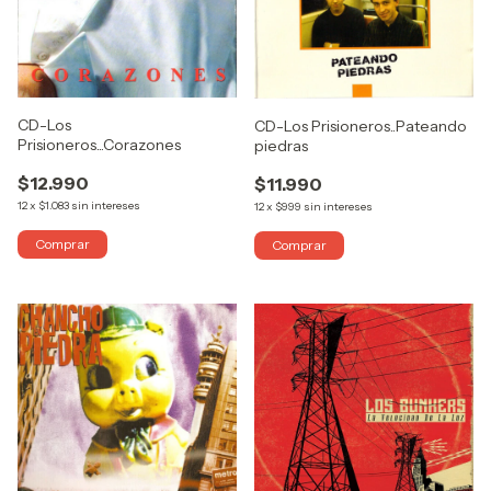
CD-Los
CD-Los Prisioneros..Pateando
Prisioneros...Corazones
piedras
$12.990
$11.990
12
x
$1.083
sin intereses
12
x
$999
sin intereses