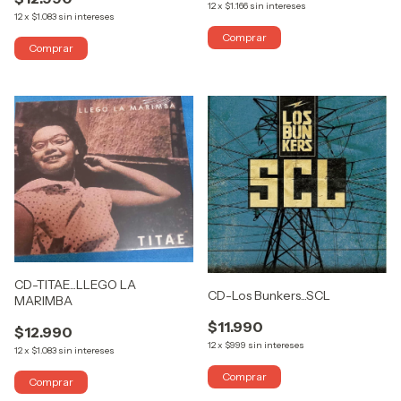
12
x
$1.166
sin intereses
12
x
$1.083
sin intereses
CD-TITAE...LLEGO LA
CD-Los Bunkers...SCL
MARIMBA
$11.990
$12.990
12
x
$999
sin intereses
12
x
$1.083
sin intereses