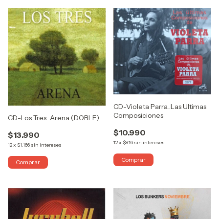
CD-Violeta Parra...Las Ultimas
Composiciones
CD-Los Tres...Arena (DOBLE)
$10.990
$13.990
12
x
$916
sin intereses
12
x
$1.166
sin intereses