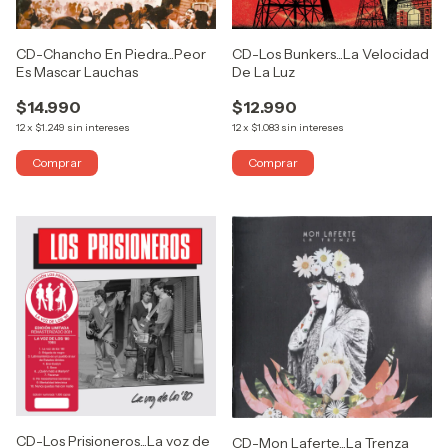
CD-Los Bunkers...La Velocidad
CD-Chancho En Piedra...Peor
De La Luz
Es Mascar Lauchas
$12.990
$14.990
12
x
$1.083
sin intereses
12
x
$1.249
sin intereses
CD-Los Prisioneros...La voz de
CD-Mon Laferte...La Trenza