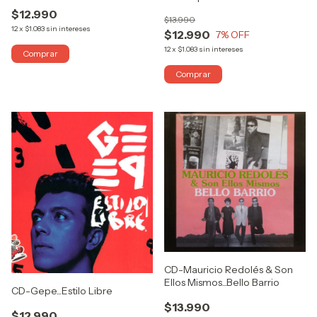
$12.990
$13.990
12
x
$1.083
sin intereses
$12.990
7
% OFF
12
x
$1.083
sin intereses
CD-Mauricio Redolés & Son
Ellos Mismos...Bello Barrio
CD-Gepe...Estilo Libre
$13.990
$12.990