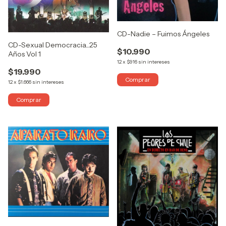
CD-Nadie – Fuimos Ángeles
CD-Sexual Democracia...25
$10.990
Años Vol 1
12
x
$916
sin intereses
$19.990
12
x
$1.666
sin intereses