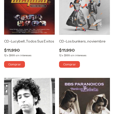
CD-Lucybell...Todos Sus Exitos
CD-Los bunkers...noviembre
$11.990
$11.990
12
x
$999
sin intereses
12
x
$999
sin intereses