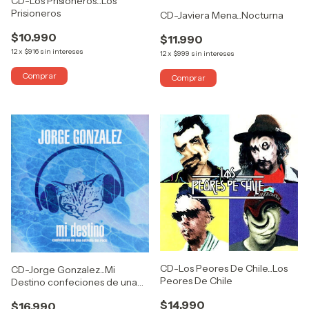
CD-Los Prisioneros...Los
Prisioneros
CD-Javiera Mena...Nocturna
$10.990
$11.990
12
x
$916
sin intereses
12
x
$999
sin intereses
CD-Los Peores De Chile...Los
CD-Jorge Gonzalez...Mi
Peores De Chile
Destino confeciones de una
estrella del rock
$14.990
$16.990