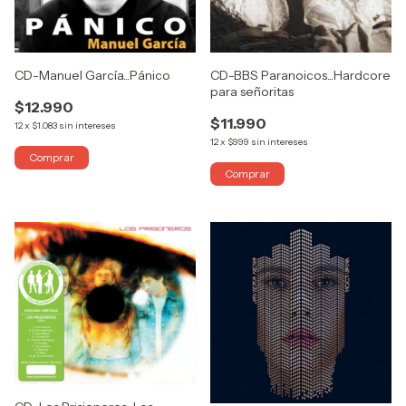
CD-Manuel García...Pánico
CD-BBS Paranoicos...Hardcore
para señoritas
$12.990
$11.990
12
x
$1.083
sin intereses
12
x
$999
sin intereses