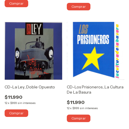
CD-Los Prisioneros...La Cultura
CD-La Ley...Doble Opuesto
De La Basura
$11.990
$11.990
12
x
$999
sin intereses
12
x
$999
sin intereses