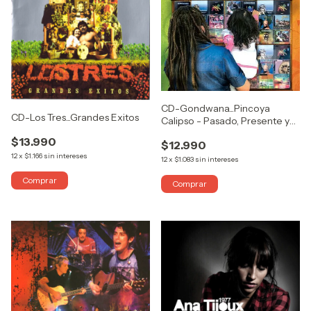
CD-Gondwana...Pincoya
CD-Los Tres...Grandes Exitos
Calipso - Pasado, Presente y
Futuro
$13.990
$12.990
12
x
$1.166
sin intereses
12
x
$1.083
sin intereses