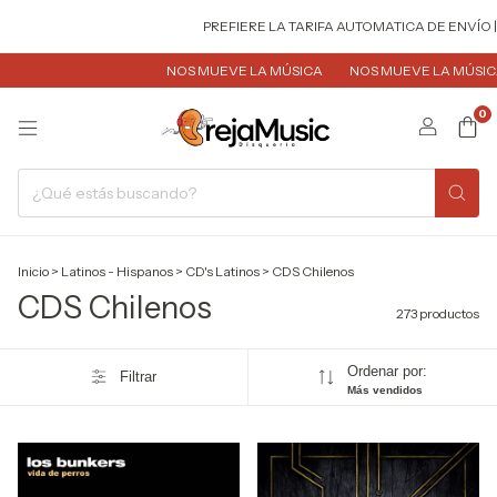
PREFIERE LA TARIFA AUTOMATICA DE ENVÍO | + ECONÓMICA
NOS MUEVE LA MÚSICA
NOS MUEVE LA MÚSICA
NOS MUEVE
0
Inicio
>
Latinos - Hispanos
>
CD's Latinos
>
CDS Chilenos
CDS Chilenos
273 productos
Ordenar por:
Filtrar
Más vendidos