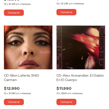
12
x
$1.249
sin intereses
12
x
$1.416
sin intereses
CD-Mon Laferte...1940
CD-Alex Anwandter...El Diablo
Carmen
En El Cuerpo
$12.990
$11.990
12
x
$1.083
sin intereses
12
x
$999
sin intereses