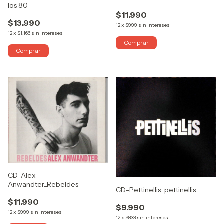
los 80
$11.990
$13.990
12
x
$999
sin intereses
12
x
$1.166
sin intereses
CD-Alex
Anwandter...Rebeldes
CD-Pettinellis...pettinellis
$11.990
$9.990
12
x
$999
sin intereses
12
x
$833
sin intereses