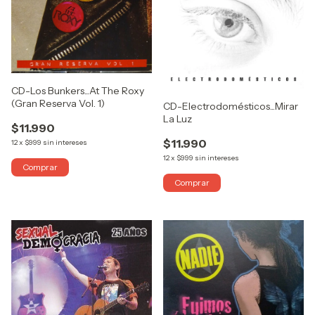
CD-Los Bunkers...At The Roxy
(Gran Reserva Vol. 1)
CD-Electrodomésticos...Mirar
La Luz
$11.990
$11.990
12
x
$999
sin intereses
12
x
$999
sin intereses