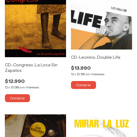
CD-Leonino...Double Life
CD-Congreso...La Loca Sin
$13.990
Zapatos
12
x
$1.166
sin intereses
$12.990
12
x
$1.083
sin intereses