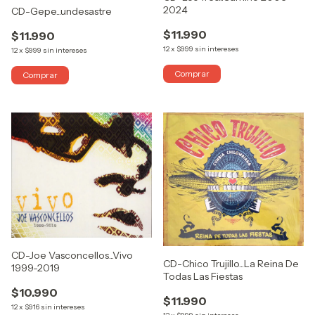
2024
CD-Gepe...undesastre
$11.990
$11.990
12
x
$999
sin intereses
12
x
$999
sin intereses
CD-Joe Vasconcellos...Vivo
CD-Chico Trujillo...La Reina De
1999-2019
Todas Las Fiestas
$10.990
$11.990
12
x
$916
sin intereses