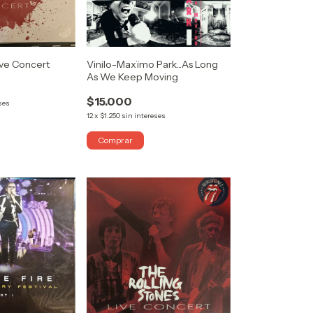
Live Concert
Vinilo-Maxïmo Park...As Long
As We Keep Moving
$15.000
ses
12
x
$1.250
sin intereses