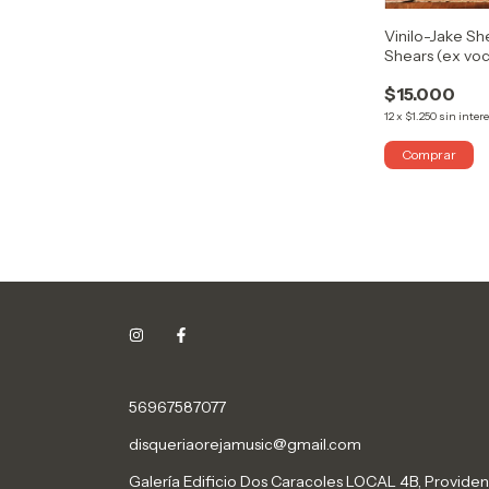
Vinilo-Jake Sh
Shears (ex voc
Sisters)
$15.000
12
x
$1.250
sin inter
56967587077
disqueriaorejamusic@gmail.com
Galería Edificio Dos Caracoles LOCAL 4B, Providen