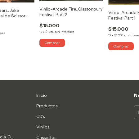
Vinilo-Arcade Fire...Glastonbury
ears...Jake
Vinilo-Arcade F
Festival Part 2
al de Scissor
Festival Part 1
$15.000
$15.000
12
x
$1.250
sin intereses
eses
12
x
$1.250
sin intere
Inicio
Ne
Productos
CD's
Vinilos
cia, CL
Cassettes