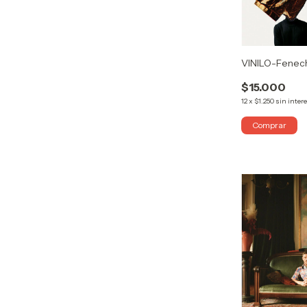
VINILO-Fenech-
$15.000
12
x
$1.250
sin inter