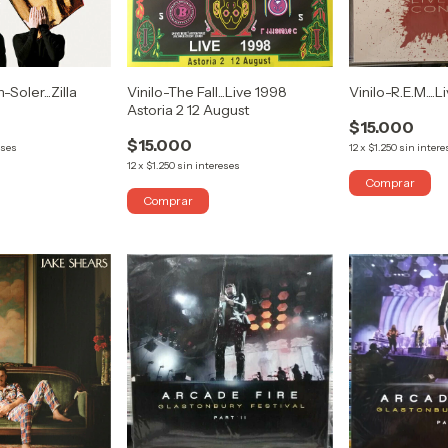
Soler...Zilla
Vinilo-The Fall...Live 1998
Vinilo-R.E.M....
Astoria 2 12 August
$15.000
$15.000
eses
12
x
$1.250
sin intere
12
x
$1.250
sin intereses