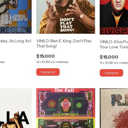
VINILO-Ben E. King...Don't Play
sley...As Long As I
VINILO-Elvis Pre
That Song!
Your Love Toni
$15.000
$15.000
12
x
$1.250
sin intereses
eses
12
x
$1.250
sin intere