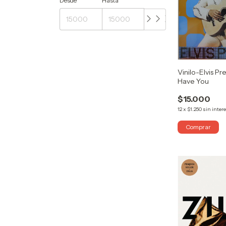
Desde
Hasta
Vinilo-Elvis Pre
Have You
$15.000
12
x
$1.250
sin inter