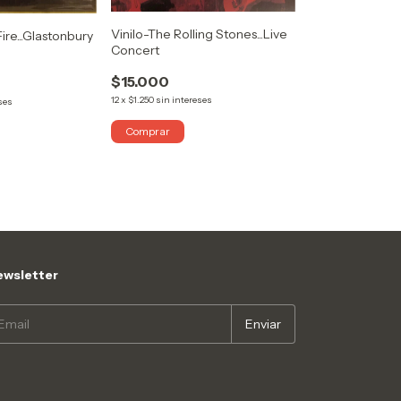
Vinilo-The Rolling Stones...Live
ire...Glastonbury
Concert
$15.000
12
x
$1.250
sin intereses
ses
wsletter