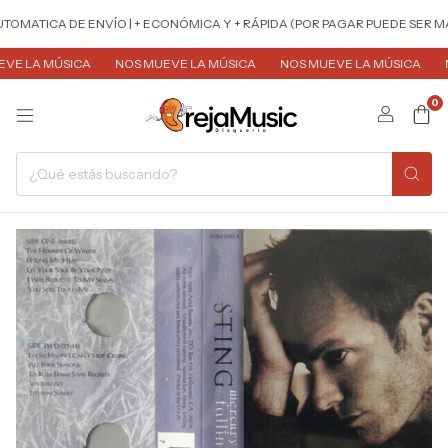
TOMATICA DE ENVÍO | + ECONÓMICA Y + RÁPIDA (POR PAGAR PUEDE SER MÁ
E LA MÚSICA
NOS MUEVE LA MÚSICA
NOS MUEVE LA MÚSICA
NO
0