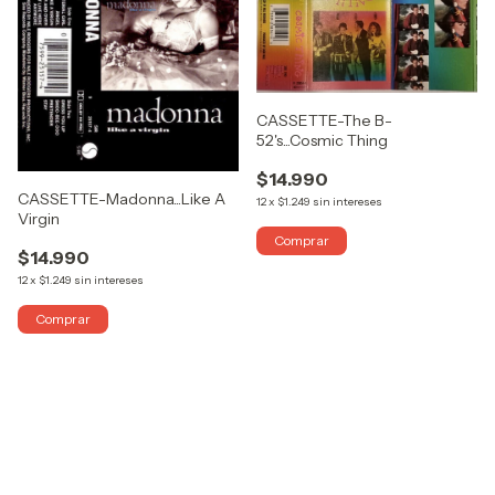
CASSETTE-The B-
52's...Cosmic Thing
$14.990
CASSETTE-Madonna...Like A
12
x
$1.249
sin intereses
Virgin
$14.990
12
x
$1.249
sin intereses