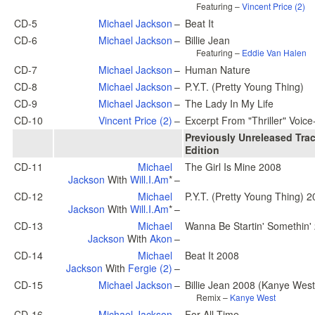
Featuring –
Vincent Price (2)
CD-5
Michael Jackson
–
Beat It
CD-6
Michael Jackson
–
Billie Jean
Featuring –
Eddie Van Halen
CD-7
Michael Jackson
–
Human Nature
CD-8
Michael Jackson
–
P.Y.T. (Pretty Young Thing)
CD-9
Michael Jackson
–
The Lady In My Life
CD-10
Vincent Price (2)
–
Excerpt From "Thriller" Voic
Previously Unreleased Tra
Edition
CD-11
Michael
The Girl Is Mine 2008
Jackson
With
Will.I.Am
*
–
CD-12
Michael
P.Y.T. (Pretty Young Thing) 
Jackson
With
Will.I.Am
*
–
CD-13
Michael
Wanna Be Startin' Somethin'
Jackson
With
Akon
–
CD-14
Michael
Beat It 2008
Jackson
With
Fergie (2)
–
CD-15
Michael Jackson
–
Billie Jean 2008 (Kanye West
Remix –
Kanye West
CD-16
Michael Jackson
–
For All Time