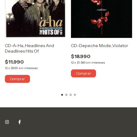
CD-Depeche Mode...Violator
CD-A-Ha...Headlines And
Deadlines Hits Of
$18.990
$11.990
12
x
$1.583
sin intereses
12
x
$999
sin intereses