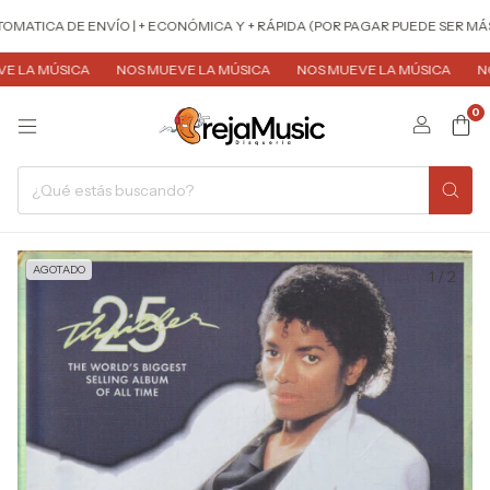
MATICA DE ENVÍO | + ECONÓMICA Y + RÁPIDA (POR PAGAR PUEDE SER MÁS 
LA MÚSICA
NOS MUEVE LA MÚSICA
NOS MUEVE LA MÚSICA
NOS 
0
AGOTADO
1
/
2