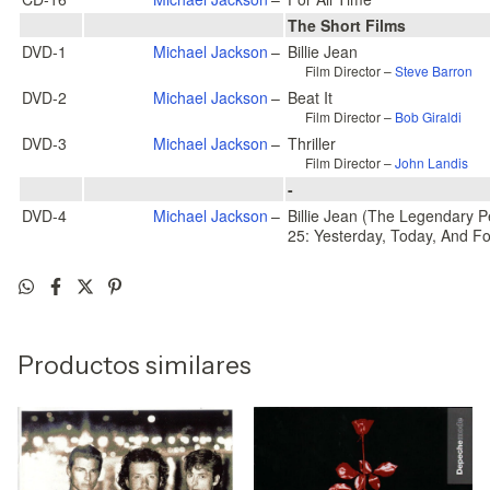
The Short Films
DVD-1
Michael Jackson
–
Billie Jean
Film Director –
Steve Barron
DVD-2
Michael Jackson
–
Beat It
Film Director –
Bob Giraldi
DVD-3
Michael Jackson
–
Thriller
Film Director –
John Landis
-
DVD-4
Michael Jackson
–
Billie Jean (The Legendary
25: Yesterday, Today, And Fo
Productos similares