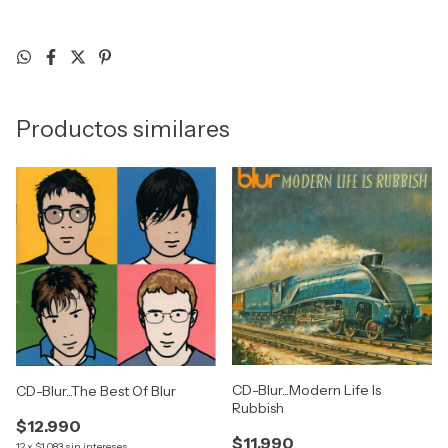
Productos similares
CD-Blur...Modern Life Is
CD-Blur...The Best Of Blur
Rubbish
$12.990
$11.990
12
x
$1.083
sin intereses