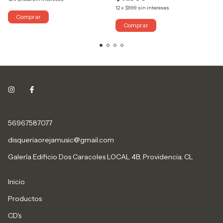
12
x
$999
sin intereses
56967587077
disqueriaorejamusic@gmail.com
Galería Edificio Dos Caracoles LOCAL 4B, Providencia, CL
Inicio
Productos
CD's