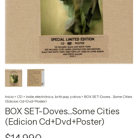
Inicio
>
CD
>
Indie, electrónica, britt pop, y otros
>
BOX SET-Doves...Some Cities
(Edicion Cd+Dvd+Poster)
BOX SET-Doves...Some Cities
(Edicion Cd+Dvd+Poster)
$14.990