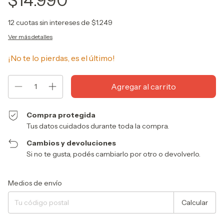
12
cuotas sin intereses de
$1.249
Ver más detalles
¡No te lo pierdas, es el último!
Compra protegida
Tus datos cuidados durante toda la compra.
Cambios y devoluciones
Si no te gusta, podés cambiarlo por otro o devolverlo.
Entregas para el CP:
Cambiar CP
Medios de envío
Calcular